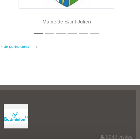
Mairie de Saint-Julien
Ligue Bour
+ de partenaires
8948
visites