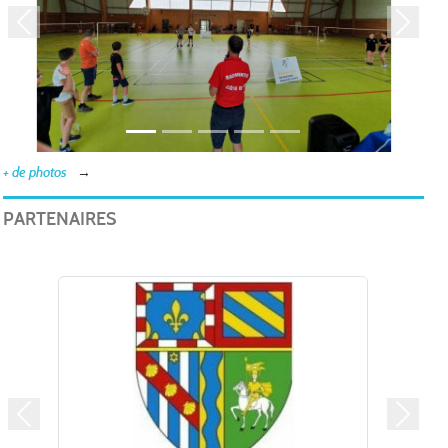
Précedent
Suivan
+ de photos
PARTENAIRES
Précedent
Suivan